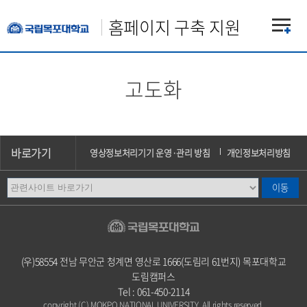
홈페이지 구축 지원
고도화
바로가기
영상정보처리기기 운영·관리 방침
개인정보처리방침
이메일무단수집거부
오시는길
캠퍼스안내
(우)58554 전남 무안군 청계면 영산로 1666(도림리 61번지) 목포대학교
도림캠퍼스
Tel : 061-450-2114
copyright (C) MOKPO NATIONAL UNIVERSITY. All rights reserved.