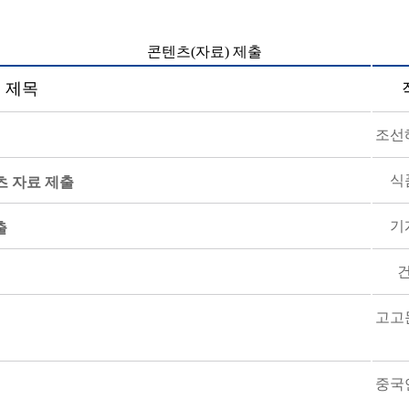
콘텐츠(자료) 제출
제목
조선
식
츠 자료 제출
기
출
고고
중국